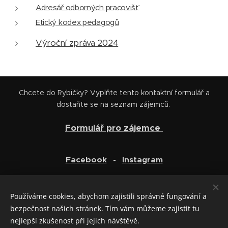
Adresář odborných pracovišť
Etický kodex pedagogů
Výroční zpráva 2024
Chcete do Rybičky? Vyplňte tento kontaktní formulář a
dostaňte se na seznam zájemců.
Formulář pro zájemce
Facebook
-
In
stagram
ZÁPIS
-
PŘÍMĚSTSKÉ TÁBORY
-
PŘIHLÁŠKA
-
GALERIE
-
REFERENCE
-
PRO VÁS
-
ONÁS
-
O RYBIČCE
-
AKTUÁLNĚ
-
KONTAKTY
Používáme cookies, abychom zajistili správné fungování a
bezpečnost našich stránek. Tím vám můžeme zajistit tu
Lesní Školka Rybička. Královopolská 74, 616 00 Brno-Žabovřesky
skolka@rybicka.info
nejlepší zkušenost při jejich návštěvě.